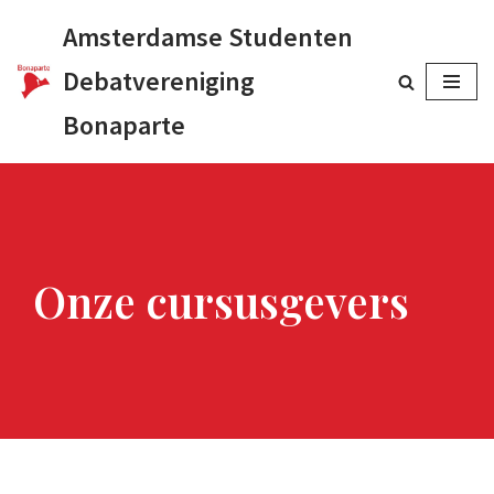
Amsterdamse Studenten
Ga
Debatvereniging
naar
Bonaparte
de
inhoud
Onze cursusgevers