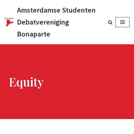
Amsterdamse Studenten
Ga
Debatvereniging
naar
Bonaparte
de
inhoud
Equity