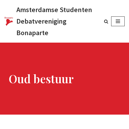
Amsterdamse Studenten
Ga
Debatvereniging
naar
Bonaparte
de
inhoud
Oud bestuur