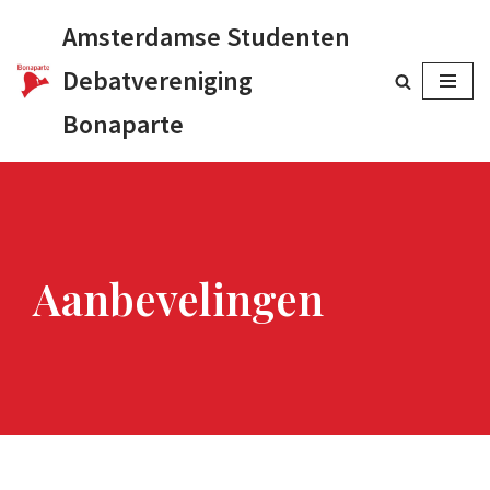
Amsterdamse Studenten
Ga
Debatvereniging
naar
Bonaparte
de
inhoud
Aanbevelingen